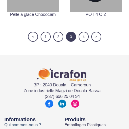
Pelle à glace Chococam
POT 4 O Z
<
1
2
3
4
>
BP : 2040 Douala – Cameroun
Zone industrielle Magzi de Douala-Bassa
(237) 696 29 04 94
Informations
Produits
Qui sommes-nous ?
Emballages Plastiques