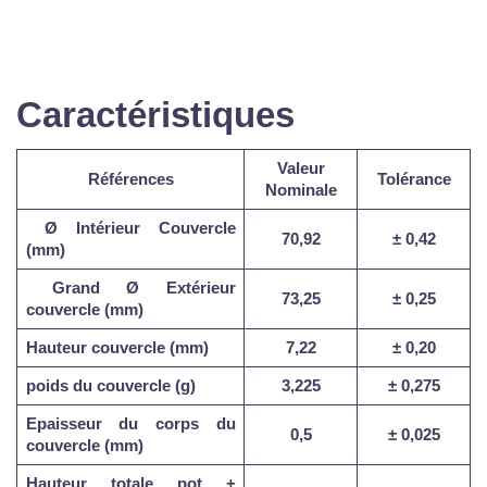
Caractéristiques
Valeur
Références
Tolérance
Nominale
Ø
Intérieur Couvercle
70,92
±
0,42
(mm)
Grand Ø Extérieur
73,25
±
0,25
couvercle (mm)
Hauteur couvercle (mm)
7,22
±
0,20
poids du couvercle (g)
3,225
±
0,275
Epaisseur du corps du
0,5
±
0,025
couvercle (mm)
Hauteur totale pot +