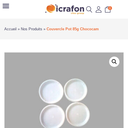
0
Accueil
»
Nos Produits
»
Couvercle Pot 85g Chococam